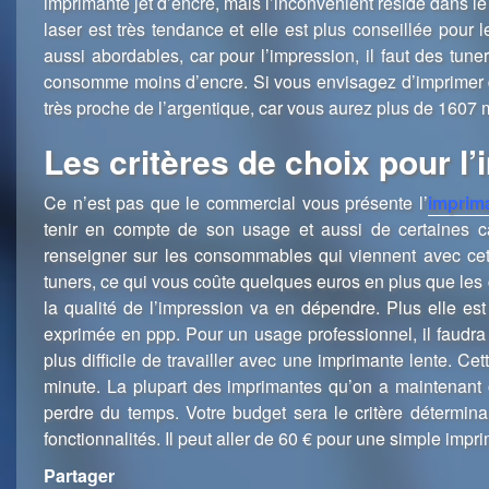
imprimante jet d’encre, mais l’inconvénient réside dans l
laser est très tendance et elle est plus conseillée pour
aussi abordables, car pour l’impression, il faut des tune
consomme moins d’encre. Si vous envisagez d’imprimer de
très proche de l’argentique, car vous aurez plus de 1607 m
Les critères de choix pour l
Ce n’est pas que le commercial vous présente l’
imprima
tenir en compte de son usage et aussi de certaines car
renseigner sur les consommables qui viennent avec cett
tuners, ce qui vous coûte quelques euros en plus que les 
la qualité de l’impression va en dépendre. Plus elle est
exprimée en ppp. Pour un usage professionnel, il faudr
plus difficile de travailler avec une imprimante lente. C
minute. La plupart des imprimantes qu’on a maintenant 
perdre du temps. Votre budget sera le critère détermina
fonctionnalités. Il peut aller de 60 € pour une simple impr
Partager