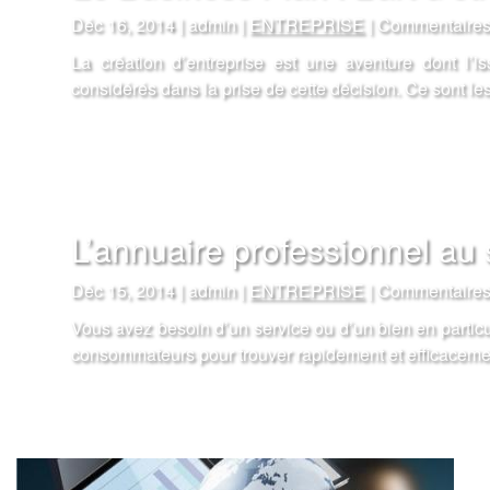
Déc 16, 2014 | admin |
ENTREPRISE
|
Commentaires
La création d’entreprise est une aventure dont l’is
considérés dans la prise de cette décision. Ce sont l
L’annuaire professionnel au 
Déc 15, 2014 | admin |
ENTREPRISE
|
Commentaires
Vous avez besoin d’un service ou d’un bien en particu
consommateurs pour trouver rapidement et efficacement