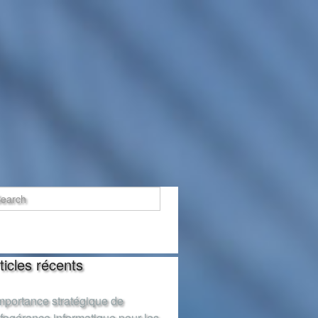
ticles récents
importance stratégique de
infogérance informatique pour les