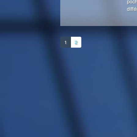
poc
diff
1
2