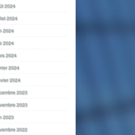
ût 2024
llet 2024
in 2024
i 2024
rs 2024
vrier 2024
nvier 2024
cembre 2023
vembre 2023
in 2023
vembre 2022