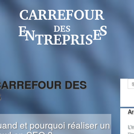
 CARREFOUR DES
S
Ar
and et pourquoi réaliser un
L’
l’