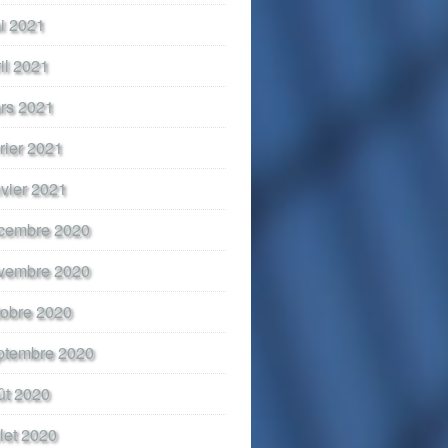
i 2021
ril 2021
rs 2021
vrier 2021
nvier 2021
cembre 2020
vembre 2020
tobre 2020
ptembre 2020
ût 2020
llet 2020