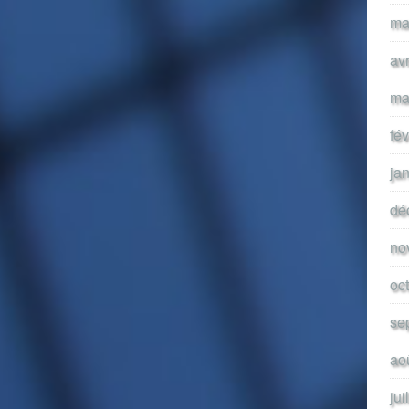
ma
av
ma
fé
ja
dé
no
oc
se
ao
jui