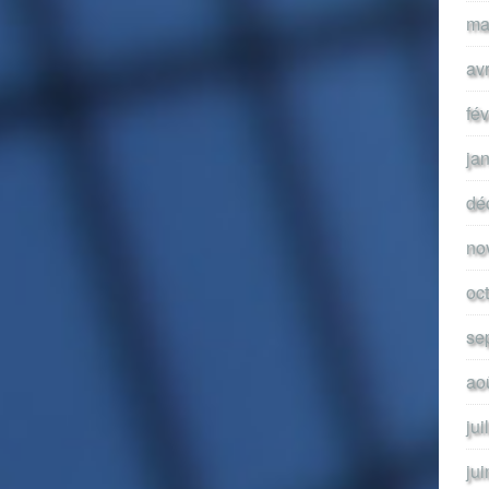
ma
av
fé
ja
dé
no
oc
se
ao
jui
ju