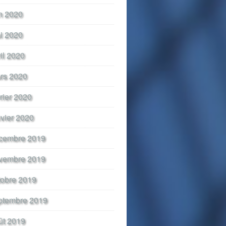
in 2020
i 2020
ril 2020
rs 2020
vrier 2020
nvier 2020
cembre 2019
vembre 2019
tobre 2019
ptembre 2019
ût 2019