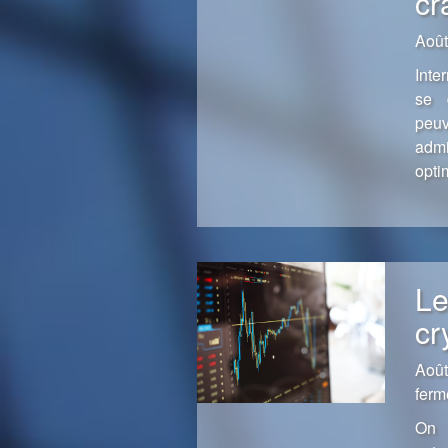
cr
Août
Inte
se 
peuv
admi
opti
Le
cr
Août
ferm
On 