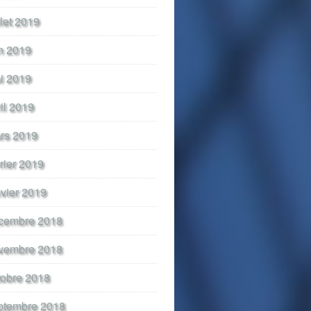
llet 2019
in 2019
i 2019
ril 2019
rs 2019
vrier 2019
nvier 2019
cembre 2018
vembre 2018
tobre 2018
ptembre 2018