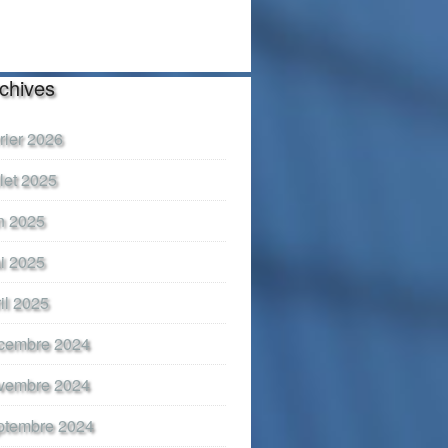
chives
vrier 2026
llet 2025
in 2025
i 2025
ril 2025
cembre 2024
vembre 2024
ptembre 2024