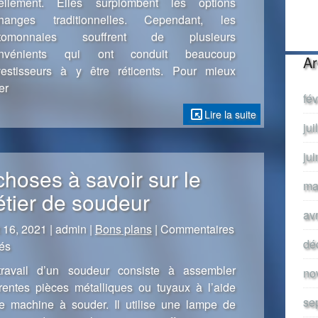
uellement. Elles surplombent les options
des
changes traditionnelles. Cependant, les
cryptomonnaies
ptomonnaies souffrent de plusieurs
onvénients qui ont conduit beaucoup
Ar
vestisseurs à y être réticents. Pour mieux
er
fé
Lire la suite
jui
ju
choses à savoir sur le
ma
tier de soudeur
av
 16, 2021 | admin |
Bons plans
|
Commentaires
dé
sur
és
5
ravail d’un soudeur consiste à assembler
no
choses
érentes pièces métalliques ou tuyaux à l’aide
à
se
e machine à souder. Il utilise une lampe de
savoir