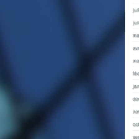
jui
ju
ma
av
ma
fé
ja
dé
no
oc
se