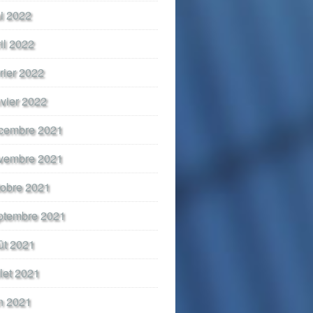
i 2022
ril 2022
vrier 2022
nvier 2022
cembre 2021
vembre 2021
tobre 2021
ptembre 2021
ût 2021
llet 2021
in 2021