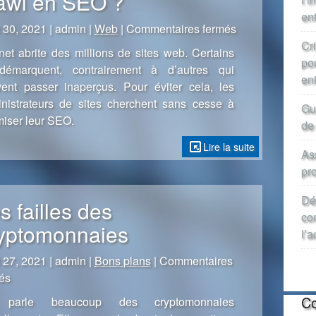
awl en SEO ?
en
sur
 30, 2021 | admin |
Web
|
Commentaires fermés
Quand
Cr
rnet abrite des millions de sites web. Certains
et
po
démarquent, contrairement à d’autres qui
pourquoi
en
ent passer inaperçus. Pour éviter cela, les
réaliser
nistrateurs de sites cherchent sans cesse à
Gu
un
miser leur SEO.
de
crawl
en
Lire la suite
Ass
SEO
pr
?
Dé
s failles des
co
yptomonnaies
l’a
 27, 2021 | admin |
Bons plans
|
Commentaires
sur
és
Les
Co
parle beaucoup des cryptomonnaies
failles