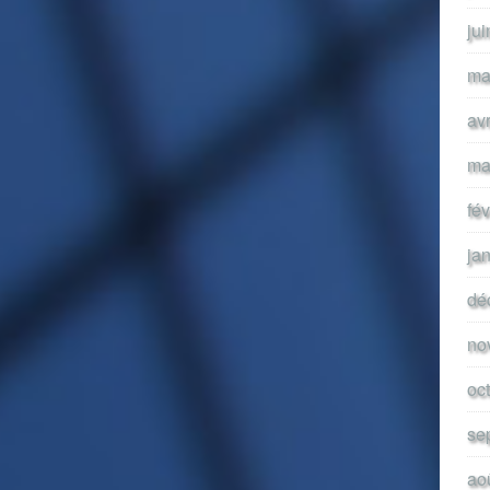
ju
ma
av
ma
fé
ja
dé
no
oc
se
ao