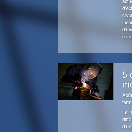
act
d’é
cry
inc
d’in
cern
5 
mé
Août
ferm
Le t
diff
d’un