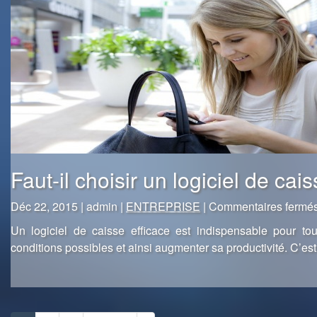
Faut-il choisir un logiciel de ca
Déc 22, 2015 | admin |
ENTREPRISE
|
Commentaires fermé
Un logiciel de caisse efficace est indispensable pour to
conditions possibles et ainsi augmenter sa productivité. C’est