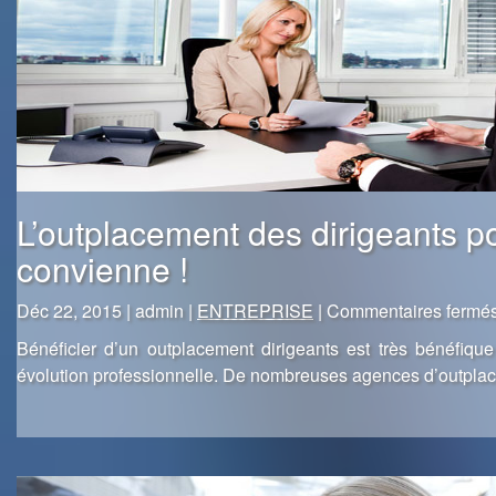
L’outplacement des dirigeants p
convienne !
Déc 22, 2015 | admin |
ENTREPRISE
|
Commentaires fermé
Bénéficier d’un outplacement dirigeants est très bénéfique
évolution professionnelle. De nombreuses agences d’outpla