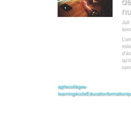
de
nu
Juil
ferm
L’ar
mili
d’éc
qu’i
comm
agile
collège
e-
learning
école
Education
formation
ip