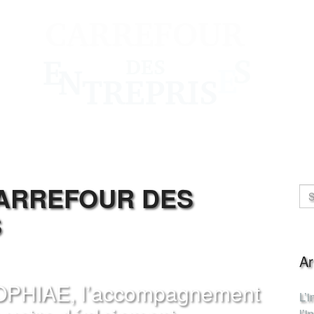
CARREFOUR DES
S
Ar
PHIAE, l’accompagnement
L’
l’