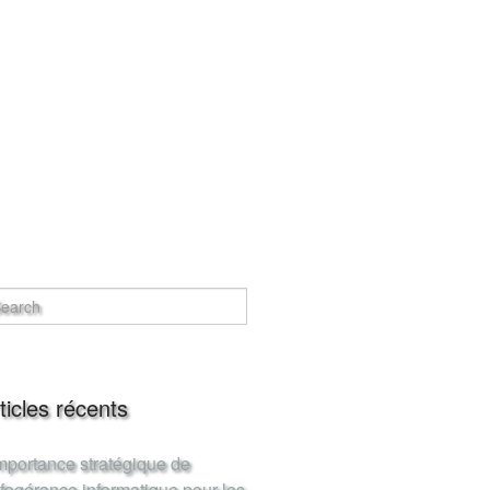
ticles récents
importance stratégique de
infogérance informatique pour les